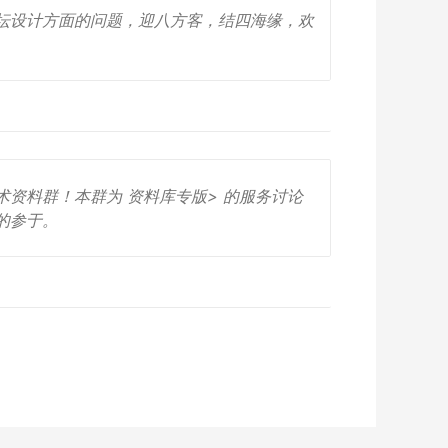
坛设计方面的问题，迎八方客，结四海缘，欢
术资料群！本群为 资料库专版> 的服务讨论
的参于。