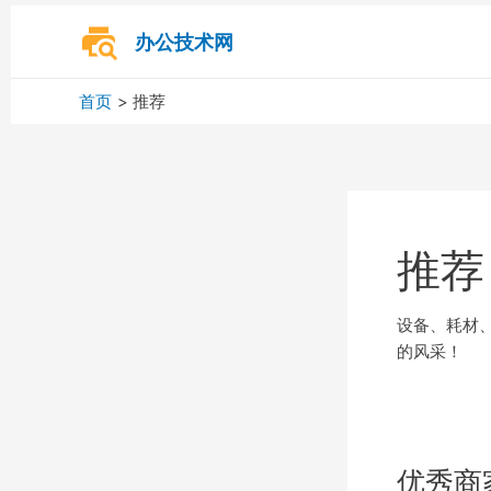
跳
至
办公技术网
内
容
首页
推荐
推荐
设备、耗材
的风采！
优
优秀商