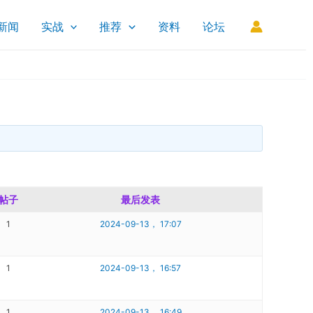
新闻
实战
推荐
资料
论坛
帖子
最后发表
1
2024-09-13， 17:07
1
2024-09-13， 16:57
1
2024-09-13， 16:49