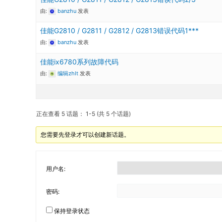
由:
banzhu
发表
佳能G2810 / G2811 / G2812 / G2813错误代码1***
由:
banzhu
发表
佳能ix6780系列故障代码
由:
编辑zhlt
发表
正在查看 5 话题： 1-5 (共 5 个话题)
您需要先登录才可以创建新话题。
用户名:
密码:
保持登录状态