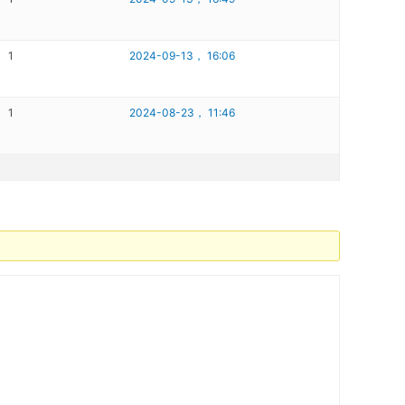
1
2024-09-13， 16:06
1
2024-08-23， 11:46