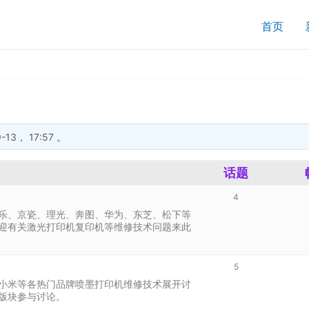
搜
首页
索
-13， 17:57
。
话题
4
乐、京瓷、理光、奔图、华为、东芝、松下等
迎有关激光打印机复印机等维修技术问题来此
5
小米等各热门品牌喷墨打印机维修技术展开讨
版块参与讨论。