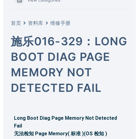
首页
资料库
维修手册
施乐016-329：LONG
BOOT DIAG PAGE
MEMORY NOT
DETECTED FAIL
Long Boot Diag Page Memory Not Detected
Fail
无法检知 Page Memory( 标准 )(OS 检知 )