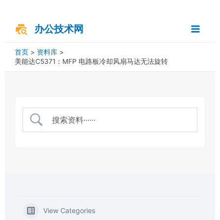
跳
搜
Main
至
索
内
办公技术网
Menu
容
首页
资料库
美能达C5371：MFP 电路板冷却风扇马达无法旋转
View Categories