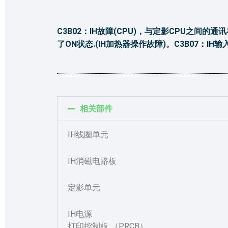
C3B02：IH故障(CPU)，与定影CPU之间的
了ON状态.(IH加热器操作故障)。C3B07：IH
相关部件
IH线圈单元
IH消磁电路板
定影单元
IH电源
打印控制板 （PRCB）