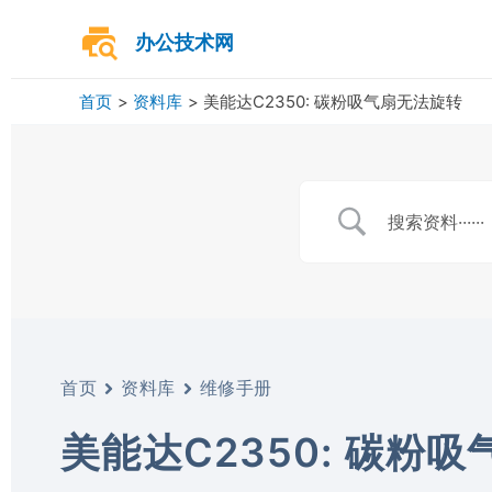
跳
至
办公技术网
内
容
首页
资料库
美能达C2350: 碳粉吸气扇无法旋转
首页
资料库
维修手册
美能达C2350: 碳粉