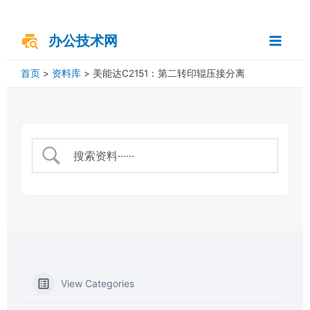
跳
搜
Main
至
索
内
办公技术网
Menu
容
首页
资料库
美能达C2151：第二转印辊压接分离
View Categories