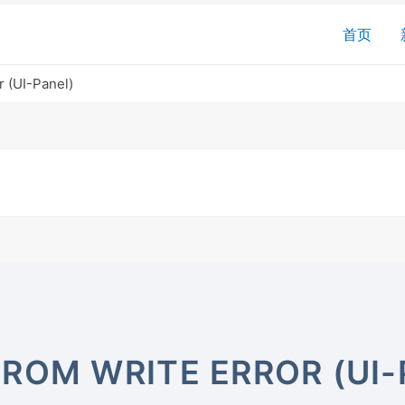
搜
首页
索
 (UI-Panel)
ROM WRITE ERROR (UI-