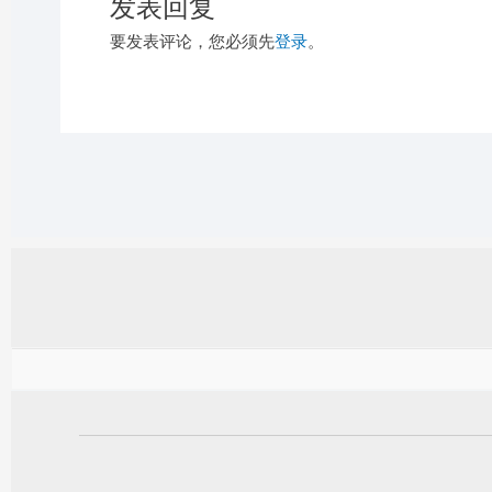
发表回复
要发表评论，您必须先
登录
。