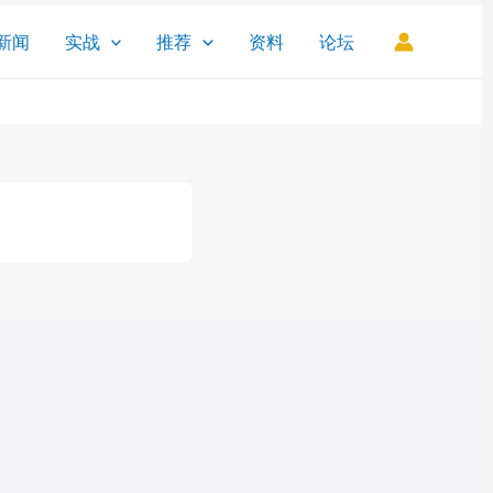
新闻
实战
推荐
资料
论坛