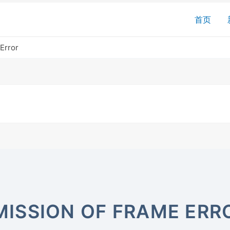
搜
首页
索
Error
ISSION OF FRAME ERR