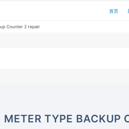
搜
首页
索
p Counter 2 repair
 METER TYPE BACKUP 