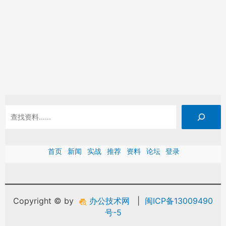
首页
新闻
实战
推荐
资料
论坛
登录
Copyright © by
办公技术网
|
闽ICP备13009490
号-5