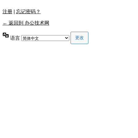
注册
|
忘记密码？
← 返回到 办公技术网
语言